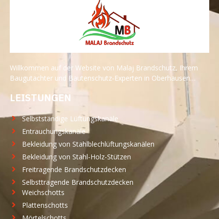
Willkommen auf der Website von Malaj Brandschutz, Ihrem
Baugutachter und Bautenschutz-Experten in Oberhausen…
LEISTUNGEN
Selbstständige Lüftungskanäle
Entrauchungskanäle
Bekleidung von Stahlblechlüftungskanälen
Bekleidung von Stahl-Holz-Stützen
Freitragende Brandschutzdecken
Selbsttragende Brandschutzdecken
Weichschotts
Plattenschotts
Mörtelschotts