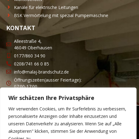
Kanäle für elektrische Leitungen
BSK Vermörtelung mit spezial Pumpemaschine
KONTAKT
Alleestraße 4,
46049 Oberhausen
0177/860 34 90
0208/741 66 0 85
info@malaj-brandschutz.de
Öffnungszeiten(ausser Feiertage):
07:00-17:00
Wir schätzen Ihre Privatsphäre
Wir verwenden Cookies, um Ihr Surferlebnis zu verbessern,
personalisierte Anzeigen oder Inhalte einzusetzen und
© Malaj Brandschutz – Alle Rechte vorbehalten!
unseren Datenverkehr zu analysieren. Wenn Sie auf „Alle
Eine Website von:
akzeptieren" klicken, stimmen Sie der Anwendung von
Cookies zu.