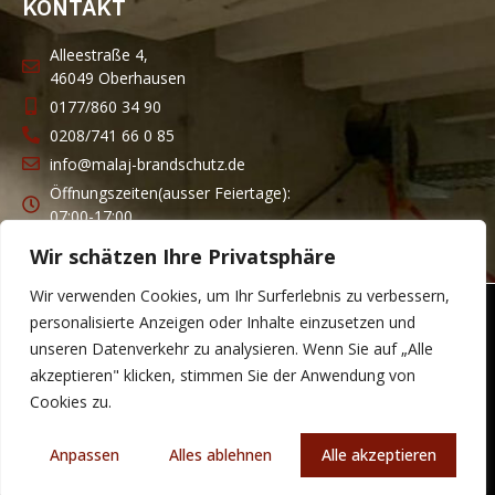
KONTAKT
Alleestraße 4,
46049 Oberhausen
0177/860 34 90
0208/741 66 0 85
info@malaj-brandschutz.de
Öffnungszeiten(ausser Feiertage):
07:00-17:00
Wir schätzen Ihre Privatsphäre
Wir verwenden Cookies, um Ihr Surferlebnis zu verbessern,
personalisierte Anzeigen oder Inhalte einzusetzen und
© Malaj Brandschutz – Alle Rechte vorbehalten!
unseren Datenverkehr zu analysieren. Wenn Sie auf „Alle
Eine Website von:
akzeptieren" klicken, stimmen Sie der Anwendung von
Cookies zu.
Impressum
Datenschutzerklärung
Anpassen
Alles ablehnen
Alle akzeptieren