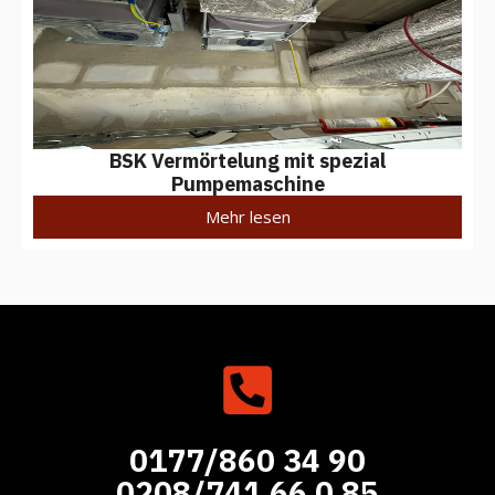
BSK Vermörtelung mit spezial
Pumpemaschine
Mehr lesen
0177/860 34 90
0208/741 66 0 85