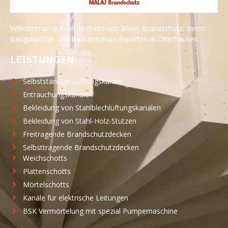
Willkommen auf der Website von Malaj Brandschutz, Ihrem
Baugutachter und Bautenschutz-Experten in Oberhausen…
LEISTUNGEN
Selbstständige Lüftungskanäle
Entrauchungskanäle
Bekleidung von Stahlblechlüftungskanälen
Bekleidung von Stahl-Holz-Stützen
Freitragende Brandschutzdecken
Selbsttragende Brandschutzdecken
Weichschotts
Plattenschotts
Mörtelschotts
Kanäle für elektrische Leitungen
BSK Vermörtelung mit spezial Pumpemaschine