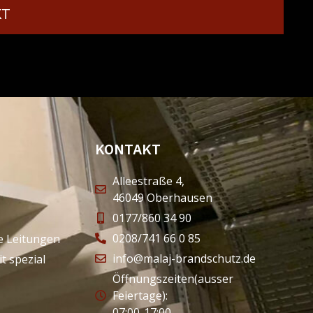
KT
KONTAKT
Alleestraße 4,
46049 Oberhausen
0177/860 34 90
0208/741 66 0 85
he Leitungen
info@malaj-brandschutz.de
t spezial
Öffnungszeiten(ausser
Feiertage):
07:00-17:00