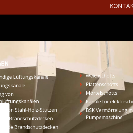
KONTA
GEN
Weichschotts
ändige Lüftungskanäle
Plattenschotts
ungskanäle
Mörtelschotts
ng von
chlüftungskanälen
Kanäle für elektrisc
ng von Stahl-Holz-Stützen
BSK Vermörtelung mi
Pumpemaschine
ende Brandschutzdecken
agende Brandschutzdecken