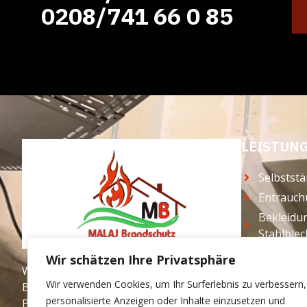
0208/741 66 0 85
LEISTUN
Selbstst
Entrauch
Bekleidu
Stahlble
Bekleidu
Wir schätzen Ihre Privatsphäre
Willkommen auf der Website von Malaj
Freitrag
Wir verwenden Cookies, um Ihr Surferlebnis zu verbessern,
Brandschutz, Ihrem Baugutachter und
Selbsttr
personalisierte Anzeigen oder Inhalte einzusetzen und
Bautenschutz-Experten in Oberhausen…