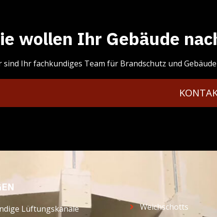
ie wollen Ihr Gebäude na
r sind Ihr fachkundiges Team für Brandschutz und Gebäudein
KONTA
GEN
Weichschotts
ändige Lüftungskanäle