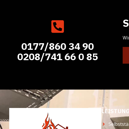
S
Wi
0177/860 34 90
0208/741 66 0 85
LEISTUN
Selbstst