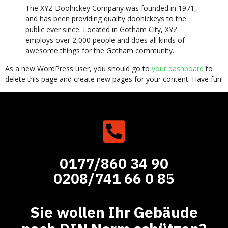
The XYZ Doohickey Company was founded in 1971,
and has been providing quality doohickeys to the
public ever since. Located in Gotham City, XYZ
employs over 2,000 people and does all kinds of
awesome things for the Gotham community.
As a new WordPress user, you should go to
your dashboard
to
delete this page and create new pages for your content. Have fun!
0177/860 34 90
0208/741 66 0 85
Sie wollen Ihr Gebäude